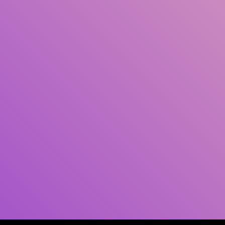
Pengarang
Subjek
ISBN/ISSN
Tipe Koleksi
Lokasi
GMD
Cari