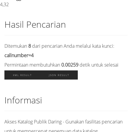
4,32
Hasil Pencarian
Ditemukan
8
dari pencarian Anda melalui kata kunci:
callnumber=4
Permintaan membutuhkan
0.00259
detik untuk selesai
XML RESULT
JSON RESULT
Informasi
Akses Katalog Publik Daring - Gunakan fasilitas pencarian
untuk mempercepat penemuan data katalog