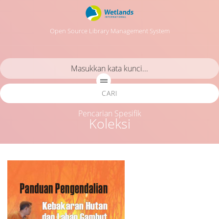
Open Source Library Management System
CARI
Pencarian Spesifik
Koleksi