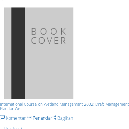
International Course on Wetland Managemant 2002: Draft Management
Plan for We…
Komentar
Penanda
Bagikan
Muslihat, L