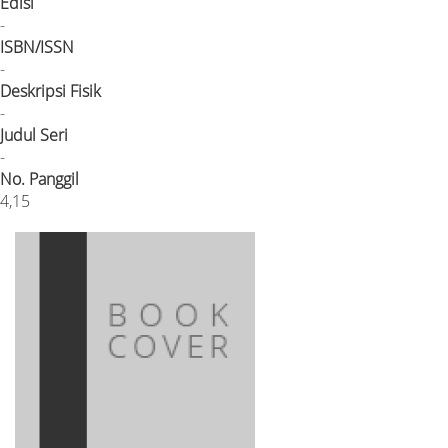
Edisi
-
ISBN/ISSN
-
Deskripsi Fisik
-
Judul Seri
-
No. Panggil
4,15