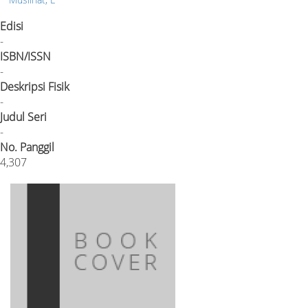
Edisi
-
ISBN/ISSN
-
Deskripsi Fisik
-
Judul Seri
-
No. Panggil
4,307