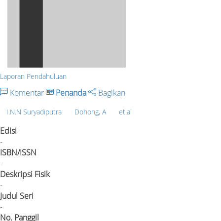
Laporan Pendahuluan
Komentar
Penanda
Bagikan
I.N.N Suryadiputra
Dohong, A
et.al
Edisi
-
ISBN/ISSN
-
Deskripsi Fisik
-
Judul Seri
-
No. Panggil